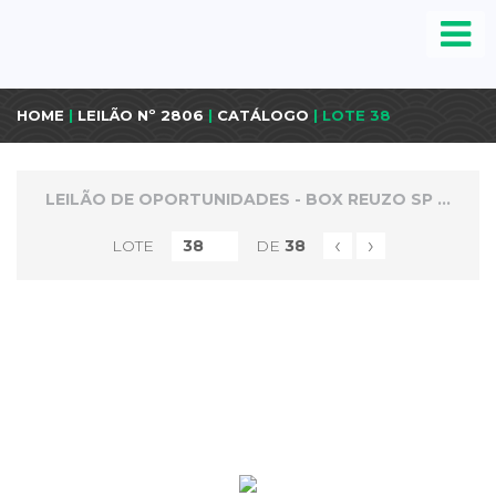
HOME
|
LEILÃO Nº 2806
|
CATÁLOGO
| LOTE 38
LEILÃO DE OPORTUNIDADES - BOX REUZO SP CAPITAL
‹
›
LOTE
DE
38