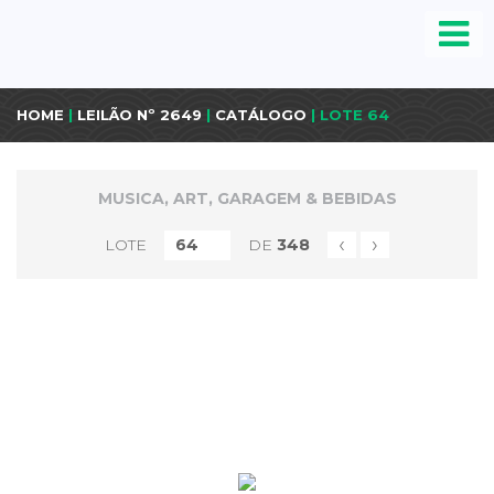
HOME
|
LEILÃO Nº 2649
|
CATÁLOGO
| LOTE 64
MUSICA, ART, GARAGEM & BEBIDAS
‹
›
LOTE
DE
348