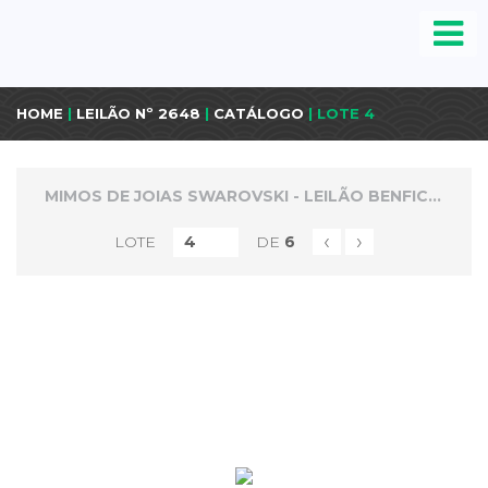
HOME
|
LEILÃO Nº 2648
|
CATÁLOGO
| LOTE 4
MIMOS DE JOIAS SWAROVSKI - LEILÃO BENFICENTE ONG MISSÃO VIDA
‹
›
LOTE
DE
6