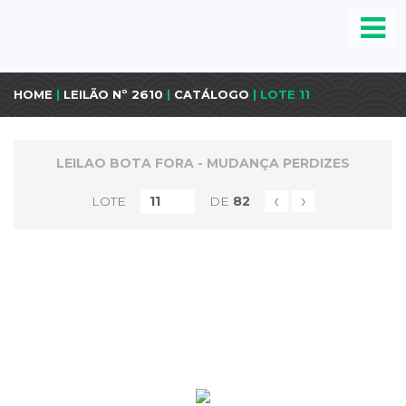
HOME
|
LEILÃO Nº 2610
|
CATÁLOGO
| LOTE 11
LEILAO BOTA FORA - MUDANÇA PERDIZES
‹
›
LOTE
DE
82